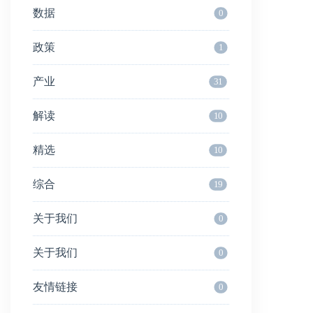
数据
0
政策
1
产业
31
解读
10
精选
10
综合
19
关于我们
0
关于我们
0
友情链接
0