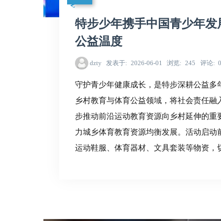
特步少年携手中国青少年发
公益温度
dzty
发表于
2026-06-01
浏览
245
评论
守护青少年健康成长，是特步深耕公益多
乡村教育与体育公益领域，将社会责任融
步推动前沿运动教育资源向乡村延伸的重
力城乡体育教育资源均衡发展。活动启动
运动鞋服、体育器材、文具套装等物资，