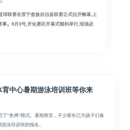
0
6县篮球联赛在景宁畲族自治县联赛正式拉开帷幕,上
赛事
。
9月3号,开化赛区开幕式顺利举行,现场还
。
体育中心暑期游泳培训班等你来
开启了“炙烤”模式。暑期将至，不少家长已为孩子们备
期游泳培训班的报名。