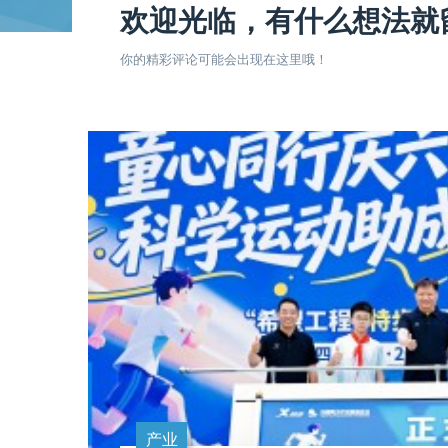
欢迎光临，有什么想法就
你的精彩评论可能会出现在这里哦！
产业