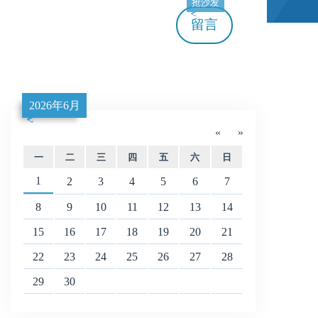
抢沙发
留言
2026年6月
«
»
一
二
三
四
五
六
日
1
2
3
4
5
6
7
8
9
10
11
12
13
14
15
16
17
18
19
20
21
22
23
24
25
26
27
28
29
30