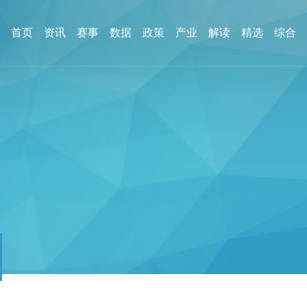
首页
资讯
赛事
数据
政策
产业
解读
精选
综合