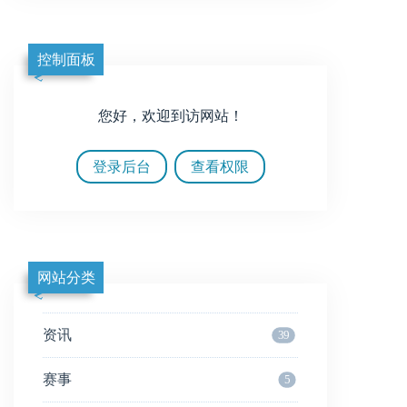
控制面板
您好，欢迎到访网站！
登录后台
查看权限
网站分类
资讯
39
赛事
5