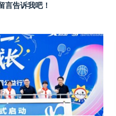
留言告诉我吧！