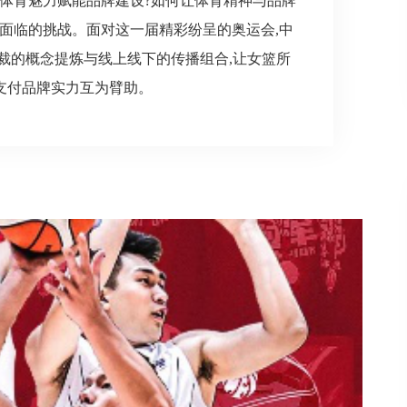
体育魅力赋能品牌建设?如何让体育精神与品牌
面临的挑战。面对这一届精彩纷呈的奥运会,中
裁的概念提炼与线上线下的传播组合,让女篮所
支付品牌实力互为臂助。