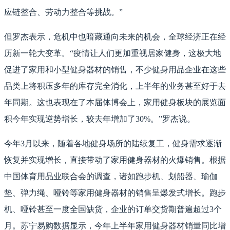
应链整合、劳动力整合等挑战。”
但罗杰表示，危机中也暗藏通向未来的机会，全球经济正在经
历新一轮大变革。“疫情让人们更加重视居家健身，这极大地
促进了家用和小型健身器材的销售，不少健身用品企业在这些
品类上将积压多年的库存完全消化，上半年的业务甚至好于去
年同期。这也表现在了本届体博会上，家用健身板块的展览面
积今年实现逆势增长，较去年增加了30%。”罗杰说。
今年3月以来，随着各地健身场所的陆续复工，健身需求逐渐
恢复并实现增长，直接带动了家用健身器材的火爆销售。根据
中国体育用品业联合会的调查，诸如跑步机、划船器、瑜伽
垫、弹力绳、哑铃等家用健身器材的销售呈爆发式增长。跑步
机、哑铃甚至一度全国缺货，企业的订单交货期普遍超过3个
月。苏宁易购数据显示，今年上半年家用健身器材销量同比增