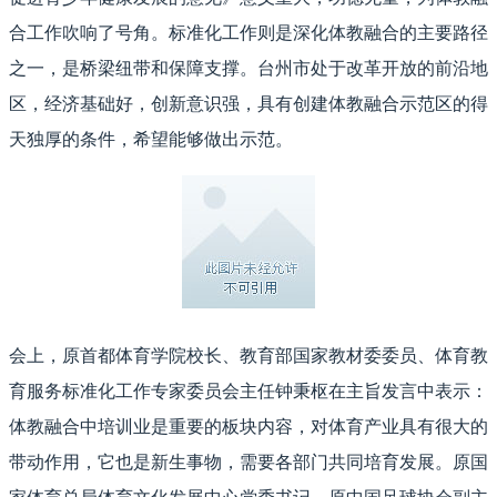
合工作吹响了号角。标准化工作则是深化体教融合的主要路径
之一，是桥梁纽带和保障支撑。台州市处于改革开放的前沿地
区，经济基础好，创新意识强，具有创建体教融合示范区的得
天独厚的条件，希望能够做出示范。
会上，原首都体育学院校长、教育部国家教材委委员、体育教
育服务标准化工作专家委员会主任钟秉枢在主旨发言中表示：
体教融合中培训业是重要的板块内容，对体育产业具有很大的
带动作用，它也是新生事物，需要各部门共同培育发展。原国