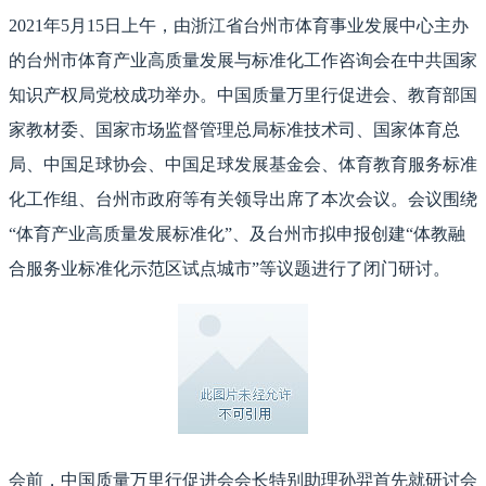
2021年5月15日上午，由浙江省台州市体育事业发展中心主办
的台州市体育产业高质量发展与标准化工作咨询会在中共国家
知识产权局党校成功举办。中国质量万里行促进会、教育部国
家教材委、国家市场监督管理总局标准技术司、国家体育总
局、中国足球协会、中国足球发展基金会、体育教育服务标准
化工作组、台州市政府等有关领导出席了本次会议。会议围绕
“体育产业高质量发展标准化”、及台州市拟申报创建“体教融
合服务业标准化示范区试点城市”等议题进行了闭门研讨。
会前，中国质量万里行促进会会长特别助理孙羿首先就研讨会