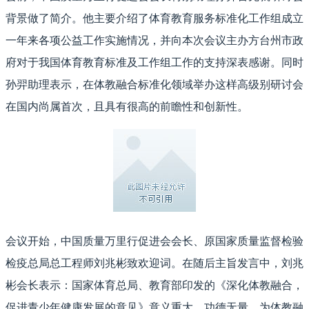
背景做了简介。他主要介绍了体育教育服务标准化工作组成立
一年来各项公益工作实施情况，并向本次会议主办方台州市政
府对于我国体育教育标准及工作组工作的支持深表感谢。同时
孙羿助理表示，在体教融合标准化领域举办这样高级别研讨会
在国内尚属首次，且具有很高的前瞻性和创新性。
会议开始，中国质量万里行促进会会长、原国家质量监督检验
检疫总局总工程师刘兆彬致欢迎词。在随后主旨发言中，刘兆
彬会长表示：国家体育总局、教育部印发的《深化体教融合，
促进青少年健康发展的意见》意义重大，功德无量，为体教融