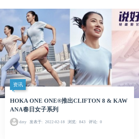
资讯
HOKA ONE ONE®推出CLIFTON 8 & KAW
ANA春日女子系列
dzty
发表于
2022-02-18
浏览
843
评论
0